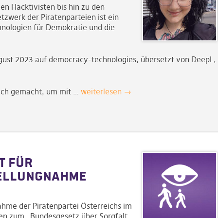
n Hacktivisten bis hin zu den
tzwerk der Piratenparteien ist ein
hnologien für Demokratie und die
ugust 2023 auf democracy-technologies, übersetzt von DeepL,
lich gemacht, um mit …
weiterlesen →
t für
tellungnahme
ahme der Piratenpartei Österreichs im
en zum „Bundesgesetz über Sorgfalt