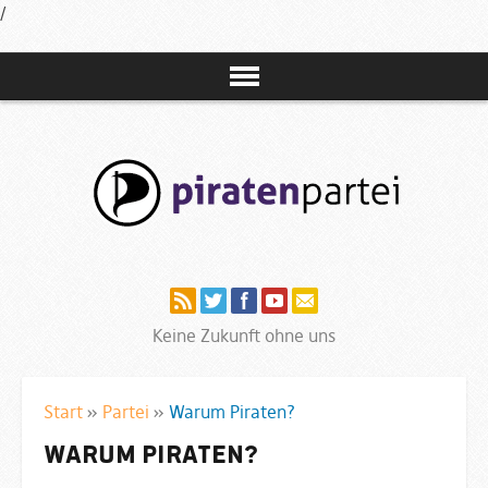
/
Navigation
Keine Zukunft ohne uns
Start
»
Partei
»
Warum Piraten?
Warum Piraten?