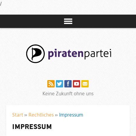
/
Navigation
Keine Zukunft ohne uns
Start
»
Rechtliches
»
Impressum
Impressum