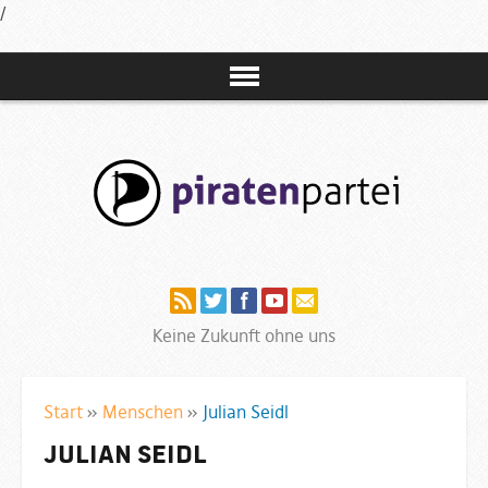
/
Navigation
Keine Zukunft ohne uns
Start
»
Menschen
»
Julian Seidl
Julian Seidl