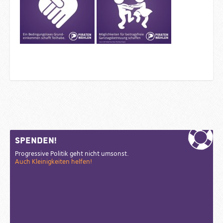
Sidebar
Spenden!
Progressive Politik geht nicht umsonst.
Auch Kleinigkeiten helfen!